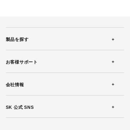
製品を探す
温度計
お客様サポート
温湿度計
お問い合わせ
会社情報
風速計
よくある質問
会社概要
SK 公式 SNS
熱中症計
カタログダウンロード
沿革
放射温度計