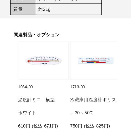
質量
約21g
関連製品・オプション
1034-00
1713-00
温度計ミニ 横型
冷蔵庫用温度計ポリス
ホワイト
－30～50℃
610
円 (税込
671
円)
750
円 (税込
825
円)