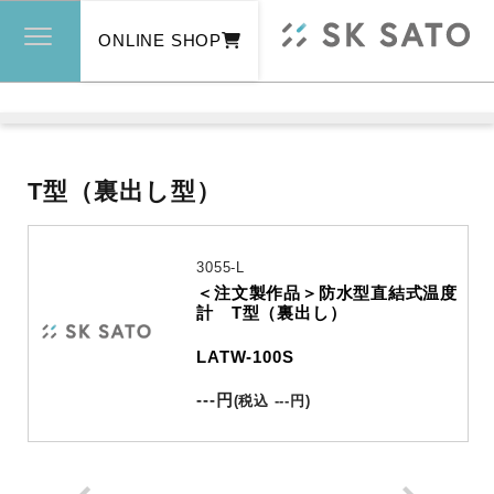
ONLINE SHOP
T型（裏出し型）
3055-L
＜注文製作品＞防水型直結式温度
計 T型（裏出し）
LATW-100S
---
円
(
税込
---
円
)