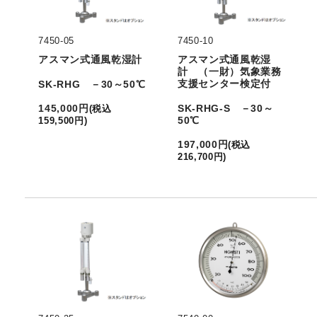
7450-05
7450-10
アスマン式通風乾湿計
アスマン式通風乾湿
計 （一財）気象業務
支援センター検定付
SK-RHG －30～50℃
SK-RHG-S －30～
145,000
円
(
税込
50℃
159,500
円
)
197,000
円
(
税込
216,700
円
)