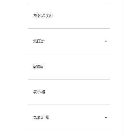
リレーユニット
放射温度計
気圧計
デジタル気圧計
記録計
アナログ気圧計
自記記録計（気圧）
表示器
気象計器