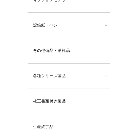
ストップウォッチ
SK-L751用
砂時計
記録紙・ペン
SK-L753用
シグマⅡ型温湿度記録計用
SK-L754用
その他備品・消耗品
オーロラ90Ⅲ型温湿度記録計用
SK-L700R-T用
シグマⅡ型温度記録計用
SK-L700R-TH用
各種シリーズ製品
シグマⅡ型湿度記録計用
SK-L200TⅡシリーズ用
SK-270WP
シグマⅡ型気圧記録計用
SK-L200THⅡαシリーズ用
校正書類付き製品
SK-1260
シグマⅡ型隔測式温度記録計用
SK-L400T, SK-1110, SK-1120, SK-
7000PRTⅡ用
SK-110TRH-B
シグマミニキューブ温湿度記録計用
生産終了品
SK-1260用