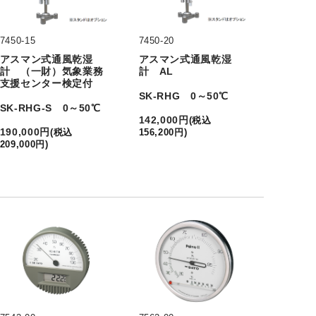
7450-15
7450-20
アスマン式通風乾湿
アスマン式通風乾湿
計 （一財）気象業務
計 AL
支援センター検定付
SK-RHG 0～50℃
SK-RHG-S 0～50℃
142,000
円
(
税込
190,000
円
(
税込
156,200
円
)
209,000
円
)