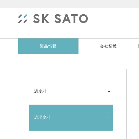
|
製品情報
会社情報
温度計
デジタル温度計
温湿度計
温度ロガー