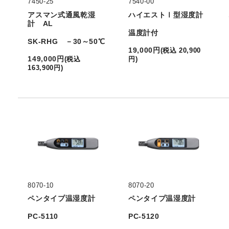
7450-25
7540-00
アスマン式通風乾湿
ハイエストⅠ型湿度計
計 AL
温度計付
SK-RHG －30～50℃
19,000
円
(
税込
20,900
149,000
円
(
税込
円
)
163,900
円
)
8070-10
8070-20
ペンタイプ温湿度計
ペンタイプ温湿度計
PC-5110
PC-5120