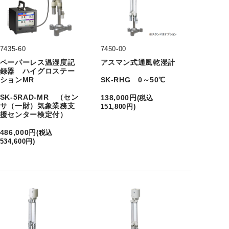
7435-60
7450-00
ペーパーレス温湿度記
アスマン式通風乾湿計
録器 ハイグロステー
ションMR
SK-RHG 0～50℃
SK-5RAD-MR （セン
138,000
円
(
税込
サ（一財）気象業務支
151,800
円
)
援センター検定付）
486,000
円
(
税込
534,600
円
)