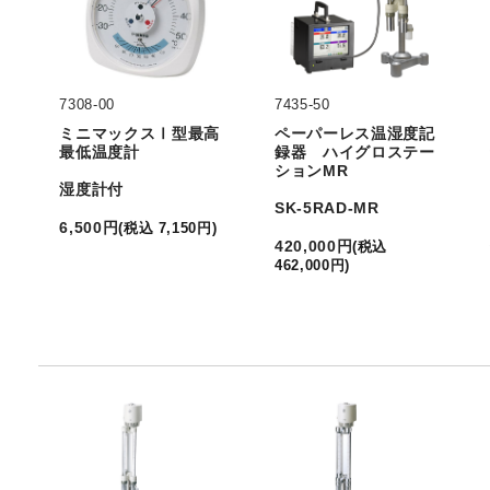
7308-00
7435-50
ミニマックスⅠ型最高
ペーパーレス温湿度記
最低温度計
録器 ハイグロステー
ションMR
湿度計付
SK-5RAD-MR
6,500
円
(
税込
7,150
円
)
420,000
円
(
税込
462,000
円
)