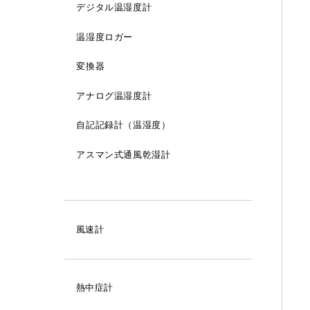
デジタル温湿度計
アナログ温度計
温湿度ロガー
自記記録計（温度）
変換器
隔測式温度計（在庫規格品）
隔測式温度計（注文製作品）
アナログ温湿度計
バイメタル式温度計（在庫規格品）
防滴型
自記記録計（温湿度）
防水型
バイメタル式温度計（注文製作品）
壁掛型
アスマン式通風乾湿計
オイル入
棒状標準温度計
防滴型
壁掛型
埋込型
接点付
壁掛型
接点付
棒状温度計
埋込型
T型（裏出し型）
直結型
記録計
壁掛型
埋込型
防水型
熱電対
風速計
S型（下出し型）
S型（下出し型）
資料
埋込型
S型（下出し型）
資料
測温抵抗体
T型（裏出し型）
F型（首振り型）
直結型
T型（裏出し型）
熱中症計
R型（45°曲がり）
防水型