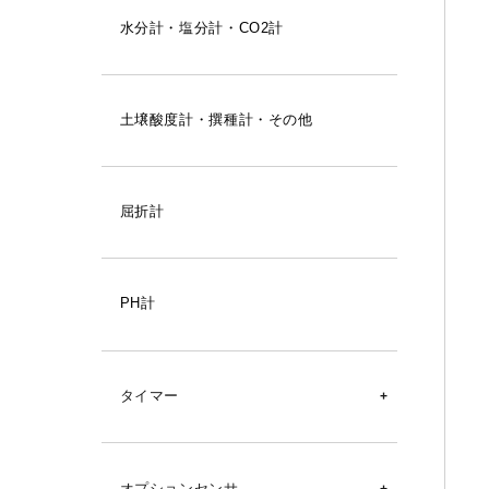
風向風速計
水分計・塩分計・CO2計
風速計
雨量計
土壌酸度計・撰種計・その他
気圧計
ロガー
屈折計
百葉箱
PH計
タイマー
タイマー
オプションセンサ