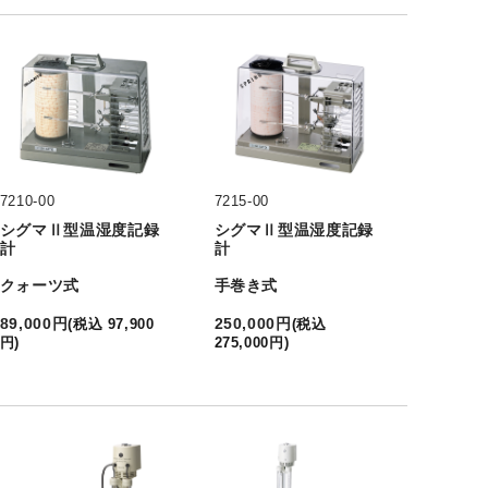
7210-00
7215-00
シグマⅡ型温湿度記録
シグマⅡ型温湿度記録
計
計
クォーツ式
手巻き式
89,000
円
250,000
円
(
税込
97,900
(
税込
円
)
275,000
円
)