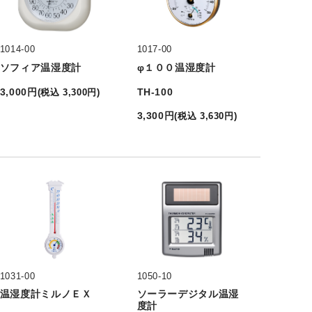
1014-00
1017-00
ソフィア温湿度計
φ１００温湿度計
3,000
円
TH-100
(
税込
3,300
円
)
3,300
円
(
税込
3,630
円
)
1031-00
1050-10
温湿度計ミルノＥＸ
ソーラーデジタル温湿
度計