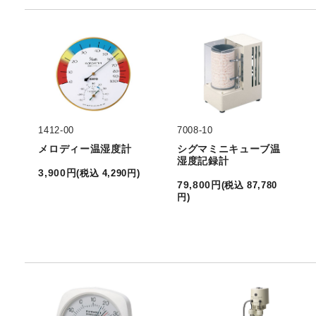
1412-00
7008-10
メロディー温湿度計
シグマミニキューブ温
湿度記録計
3,900
円
(
税込
4,290
円
)
79,800
円
(
税込
87,780
円
)