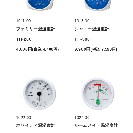
1011-00
1013-00
ファミリー温湿度計
シャトー温湿度計
TH-200
TH-300
4,000
円
6,900
円
(
税込
4,400
円
)
(
税込
7,590
円
)
1022-00
1024-00
ホワイティ温湿度計
ルームメイト温湿度計