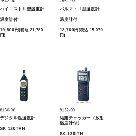
7542-00
7562-00
ハイエストⅡ型湿度計
パルマ・Ⅱ型湿度計
温度計付
温度計付
19,800
円
13,700
円
(
税込
21,780
(
税込
15,070
円
)
円
)
8130-00
8132-00
デジタル温湿度計
結露チェッカー（放射
温度計付）
SK-120TRH
SK-130ITH