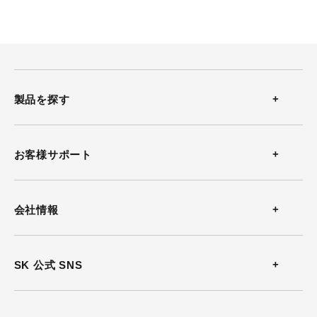
製品を探す
温度計
お客様サポート
温湿度計
お問い合わせ
会社情報
風速計
よくある質問
会社概要
SK 公式 SNS
熱中症計
カタログダウンロード
沿革
放射温度計