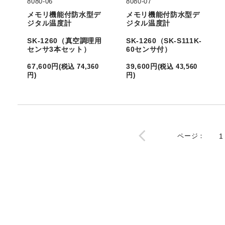
8080-06
8080-07
メモリ機能付防水型デ
メモリ機能付防水型デ
ジタル温度計
ジタル温度計
SK-1260（真空調理用
SK-1260（SK-S111K-
センサ3本セット）
60センサ付）
67,600
円
39,600
円
(
税込
74,360
(
税込
43,560
円
)
円
)
ページ
：