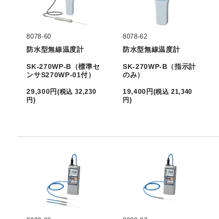
8078-60
8078-62
防水型無線温度計
防水型無線温度計
SK-270WP-B（標準セ
SK-270WP-B（指示計
ンサS270WP-01付）
のみ）
29,300
円
19,400
円
(
税込
32,230
(
税込
21,340
円
)
円
)