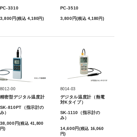
PC-3310
PC-3510
3,800
円
3,800
円
(
税込
4,180
円
)
(
税込
4,180
円
)
8012-00
8014-03
精密型デジタル温度計
デジタル温度計（熱電
対Kタイプ）
SK-810PT（指示計の
み）
SK-1110（指示計の
み）
38,000
円
(
税込
41,800
14,600
円
円
)
(
税込
16,060
円
)