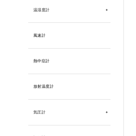
温湿度計
リレーユニット
デジタル温湿度計
風速計
温湿度ロガー
変換器
熱中症計
アナログ温湿度計
自記記録計（温湿度）
放射温度計
アスマン式通風乾湿計
気圧計