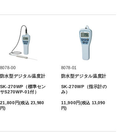
8078-00
8078-01
防水型デジタル温度計
防水型デジタル温度計
SK-270WP（標準セン
SK-270WP（指示計の
サS270WP-01付）
み）
21,800
円
11,900
円
(
税込
23,980
(
税込
13,090
円
)
円
)