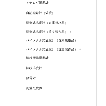
アナログ温度計
自記記録計（温度）
隔測式温度計（在庫規格品）
隔測式温度計（注文製作品）
バイメタル式温度計（在庫規格品）
防滴型
防水型
バイメタル式温度計（注文製作品）
壁掛型
オイル入
棒状標準温度計
防滴型
壁掛型
埋込型
接点付
壁掛型
接点付
棒状温度計
埋込型
T型（裏出し型）
直結型
記録計
壁掛型
埋込型
防水型
熱電対
S型（下出し型）
S型（下出し型）
資料
埋込型
S型（下出し型）
資料
測温抵抗体
T型（裏出し型）
F型（首振り型）
直結型
T型（裏出し型）
R型（45°曲がり）
防水型