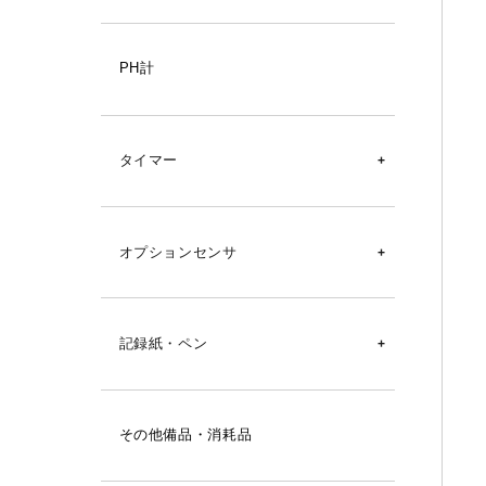
百葉箱
PH計
タイマー
タイマー
オプションセンサ
ストップウォッチ
SK-L751用
砂時計
記録紙・ペン
SK-L753用
シグマⅡ型温湿度記録計用
SK-L754用
その他備品・消耗品
オーロラ90Ⅲ型温湿度記録計用
SK-L700R-T用