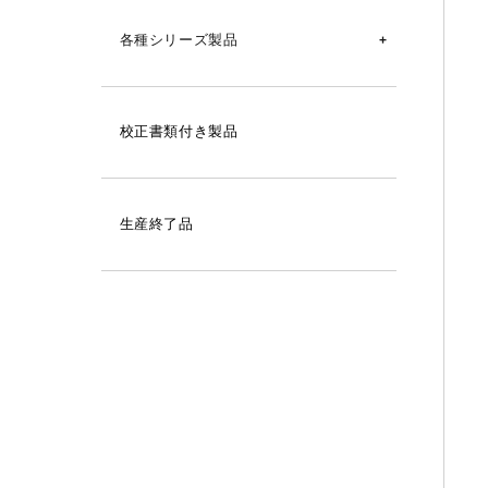
シグマⅡ型温度記録計用
SK-L700R-TH用
各種シリーズ製品
シグマⅡ型湿度記録計用
SK-L200TⅡシリーズ用
SK-270WP
シグマⅡ型気圧記録計用
SK-L200THⅡαシリーズ用
校正書類付き製品
SK-1260
シグマⅡ型隔測式温度記録計用
SK-L400T, SK-1110, SK-1120, SK-
7000PRTⅡ用
SK-110TRH-B
シグマミニキューブ温湿度記録計用
生産終了品
SK-1260用
SK-630PH
シグマミニスター温湿度記録計用
SK-1250MCⅢ, SK-1250MCⅢα用
SK-660PH
シグマミニα温湿度記録計用
SK-270WPシリーズ用
SK-960A
自記電接計数器用
SK-250WPⅡシリーズ用
BM-S-90S
小型温度記録計（LMMC）用
SK-100WP用
BM-T-90S
各種記録計用
SK-810PT用