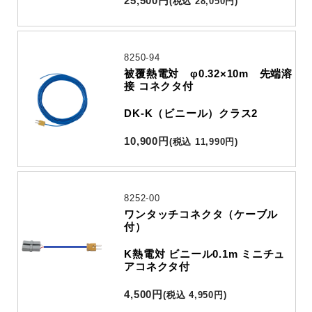
25,500
円
(
税込
28,050
円
)
8250-94
被覆熱電対 φ0.32×10m 先端溶
接 コネクタ付
DK-K（ビニール）クラス2
10,900
円
(
税込
11,990
円
)
8252-00
ワンタッチコネクタ（ケーブル
付）
K熱電対 ビニール0.1m ミニチュ
アコネクタ付
4,500
円
(
税込
4,950
円
)