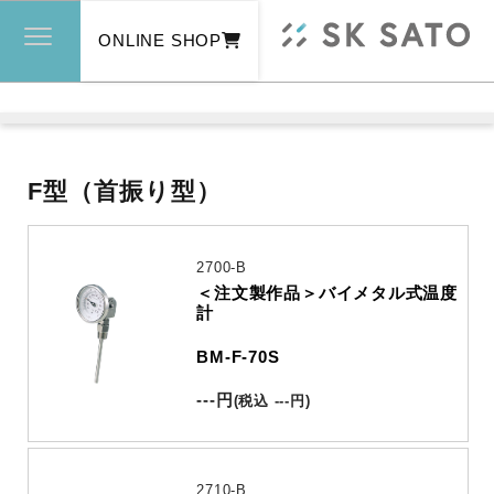
ONLINE SHOP
F型（首振り型）
2700-B
＜注文製作品＞バイメタル式温度
計
BM-F-70S
---
円
(
税込
---
円
)
2710-B