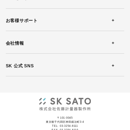
温度計
お客様サポート
温湿度計
お問い合わせ
会社情報
風速計
よくある質問
会社概要
SK 公式 SNS
熱中症計
カタログダウンロード
沿革
放射温度計
ソフトウェアダウンロード
事業所案内
気圧計
動画
ISO認証
記録計
〒101-0045
資料集
東京都千代田区神田鍛冶町3-4
TEL: 03-3254-8111
JCSS認証