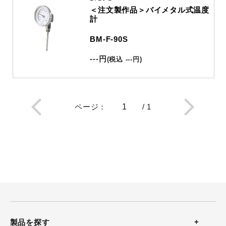
＜注文製作品＞バイメタル式温度
計
BM-F-90S
---
円
(
税込
---
円
)
ページ
：
/
1
製品を探す