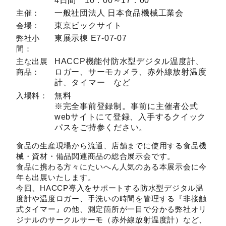
展示会出展
一般社団法人 日本食品機械工業会
主催：
東京ビックサイト
会場：
東展示棟 E7-07-07
弊社小
間：
HACCP機能付防水型デジタル温度計、
主な出展
ロガー、サーモカメラ、赤外線放射温度
商品：
計、タイマー など
無料
入場料：
※完全事前登録制。事前に主催者公式
webサイトにて登録、入手するクイック
パスをご持参ください。
食品の生産現場から流通、店舗までに使用する食品機
械・資材・備品関連商品の総合展示会です。
食品に携わる方々にたいへん人気のある本展示会に今
年も出展いたします。
今回、HACCP導入をサポートする防水型デジタル温
度計や温度ロガー、手洗いの時間を管理する『非接触
式タイマー』の他、測定箇所が一目で分かる弊社オリ
ジナルのサークルサーモ（赤外線放射温度計）など、